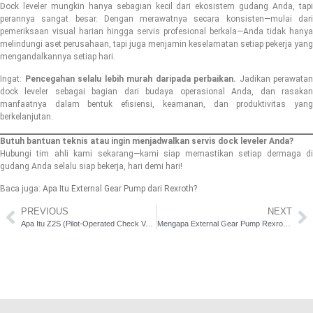
Dock leveler mungkin hanya sebagian kecil dari ekosistem gudang Anda, tapi
perannya sangat besar. Dengan merawatnya secara konsisten—mulai dari
pemeriksaan visual harian hingga servis profesional berkala—Anda tidak hanya
melindungi aset perusahaan, tapi juga menjamin keselamatan setiap pekerja yang
mengandalkannya setiap hari.
Ingat:
Pencegahan selalu lebih murah daripada perbaikan.
Jadikan perawatan
dock leveler sebagai bagian dari budaya operasional Anda, dan rasakan
manfaatnya dalam bentuk efisiensi, keamanan, dan produktivitas yang
berkelanjutan.
Butuh bantuan teknis atau ingin menjadwalkan servis dock leveler Anda?
Hubungi tim ahli kami sekarang—kami siap memastikan setiap dermaga di
gudang Anda selalu siap bekerja, hari demi hari!
Baca juga:
Apa Itu External Gear Pump dari Rexroth?
PREVIOUS
NEXT
Apa Itu Z2S (Pilot-Operated Check Valve)? Solusi Modular untuk Kontrol Hidrolik yang Aman dan Presisi
Mengapa External Gear Pump Rexroth Jadi Pilihan Utama di Sistem Hidrolik Industri?