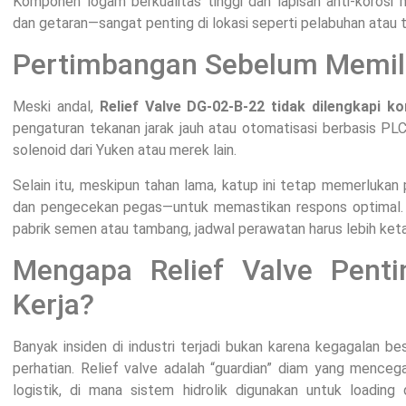
Komponen logam berkualitas tinggi dan lapisan anti-koros
dan getaran—sangat penting di lokasi seperti pelabuhan atau
Pertimbangan Sebelum Memilih
Meski andal,
Relief Valve DG-02-B-22 tidak dilengkapi kon
pengaturan tekanan jarak jauh atau otomatisasi berbasis P
solenoid dari Yuken atau merek lain.
Selain itu, meskipun tahan lama, katup ini tetap memerlukan
dan pengecekan pegas—untuk memastikan respons optimal. D
pabrik semen atau tambang, jadwal perawatan harus lebih keta
Mengapa Relief Valve Pent
Kerja?
Banyak insiden di industri terjadi bukan karena kegagalan bes
perhatian. Relief valve adalah “guardian” diam yang menceg
logistik, di mana sistem hidrolik digunakan untuk loading