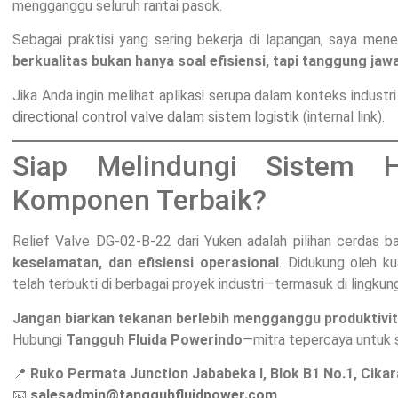
mengganggu seluruh rantai pasok.
Sebagai praktisi yang sering bekerja di lapangan, saya men
berkualitas bukan hanya soal efisiensi, tapi tanggung jaw
Jika Anda ingin melihat aplikasi serupa dalam konteks industri
directional control valve dalam sistem logistik
(internal link).
Siap Melindungi Sistem H
Komponen Terbaik?
Relief Valve DG-02-B-22 dari Yuken adalah pilihan cerdas
keselamatan, dan efisiensi operasional
. Didukung oleh ku
telah terbukti di berbagai proyek industri—termasuk di lingku
Jangan biarkan tekanan berlebih mengganggu produktivi
Hubungi
Tangguh Fluida Powerindo
—mitra tepercaya untuk so
📍
Ruko Permata Junction Jababeka I, Blok B1 No.1, Cika
📧
salesadmin@tangguhfluidpower.com