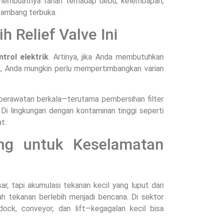
i membuatnya tahan terhadap debu, kelembapan,
 tambang terbuka.
 Relief Valve Ini
trol elektrik
. Artinya, jika Anda membutuhkan
LC, Anda mungkin perlu mempertimbangkan varian
 perawatan berkala—terutama pembersihan filter
i lingkungan dengan kontaminan tinggi seperti
t.
ing untuk Keselamatan
ar, tapi akumulasi tekanan kecil yang luput dari
ah tekanan berlebih menjadi bencana. Di sektor
 dock, conveyor, dan lift—kegagalan kecil bisa