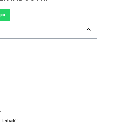
pp
?
 Terbaik?