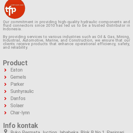
Our commitment in providing high-quality hydraulic components and
fluid connectors since 2010 has led us to be a trusted distributor in
Indonesia.
By providing services to various industries such as Oil & Gas, Mining,
Industrial, Automotive, Marine, and Construction, we ensure that our
clients receive products that enhance operational efficiency, safety,
and reliability.
Product
Eaton
Gemels
Parker
Sunhyraulic
Danfos
Solaer
Char-lynn
Info kontak
Ruko Permata Juction Jababeka, Blok B No.1, Pasirsari,