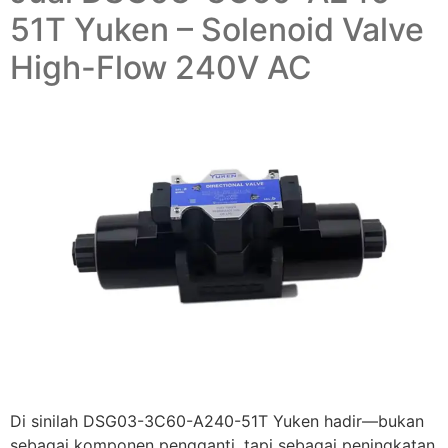
51T Yuken – Solenoid Valve
High-Flow 240V AC
Di sinilah DSG03-3C60-A240-51T Yuken hadir—bukan
sebagai komponen pengganti, tapi sebagai peningkatan