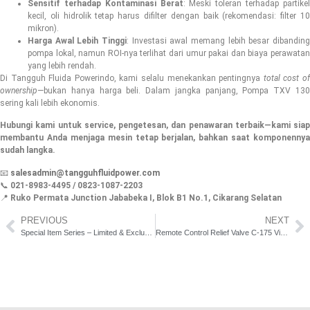
Sensitif terhadap Kontaminasi Berat
: Meski toleran terhadap partike
kecil, oli hidrolik tetap harus difilter dengan baik (rekomendasi: filter 10
mikron).
Harga Awal Lebih Tinggi
: Investasi awal memang lebih besar dibanding
pompa lokal, namun ROI-nya terlihat dari umur pakai dan biaya perawatan
yang lebih rendah.
Di Tangguh Fluida Powerindo, kami selalu menekankan pentingnya
total cost o
ownership
—bukan hanya harga beli. Dalam jangka panjang, Pompa TXV 130
sering kali lebih ekonomis.
Hubungi kami untuk service, pengetesan, dan penawaran terbaik—kami siap
membantu Anda menjaga mesin tetap berjalan, bahkan saat komponennya
sudah langka.
📧
salesadmin@tangguhfluidpower.com
📞
021-8983-4495 / 0823-1087-2203
📍
Ruko Permata Junction Jababeka I, Blok B1 No.1, Cikarang Selatan
PREVIOUS
NEXT
Special Item Series – Limited & Exclusive Stock
Remote Control Relief Valve C-175 Vickers: Atur Tekanan Tanpa Harus Mendekat