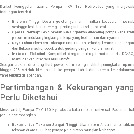
Berikut keunggulan utama Pompa TXV 130 Hydroleduc yang menjawab
tantangan tersebut:
Efisiensi Tinggi
: Desain gerotornya meminimalkan kebocoran internal
sehingga lebih hemat energi—penting untuk forklift baterai.
Operasi Senyap
: Lebih rendah kebisingannya dibanding pompa vane atau
piston, mendukung lingkungan kerja yang lebih aman dan nyaman.
Daya Tahan Ekstrem
: Dibangun untuk tahan terhadap kontaminasi ringan
dan fluktuasi suhu, cocok untuk gudang dengan kondisi variatif.
Instalasi Fleksibel
: Kompatibel dengan berbagai motor listrik DC/AC
memudahkan integrasi atau retrofit.
Sebagai praktisi di bidang fluid power, kami sering melihat peningkatan uptime
hingga 20% setelah klien beralih ke pompa Hydroleduc—karena keandalannya
yang terbukti di lapangan.
Pertimbangan & Kekurangan yang
Perlu Diketahui
Meski andal, Pompa TXV 130 Hydroleduc bukan solusi universal. Beberapa hal
perlu dipertimbangkan:
Bukan untuk Tekanan Sangat Tinggi
: Jika sistem Anda membutuhkan
tekanan di atas 180 bar, pompa jenis piston mungkin lebih tepat.