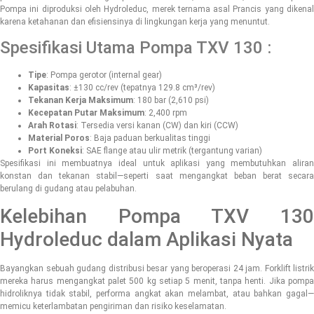
Pompa ini diproduksi oleh Hydroleduc, merek ternama asal Prancis yang dikenal
karena ketahanan dan efisiensinya di lingkungan kerja yang menuntut.
Spesifikasi Utama Pompa TXV 130 :
Tipe
: Pompa gerotor (internal gear)
Kapasitas
: ±130 cc/rev (tepatnya 129.8 cm³/rev)
Tekanan Kerja Maksimum
: 180 bar (2,610 psi)
Kecepatan Putar Maksimum
: 2,400 rpm
Arah Rotasi
: Tersedia versi kanan (CW) dan kiri (CCW)
Material Poros
: Baja paduan berkualitas tinggi
Port Koneksi
: SAE flange atau ulir metrik (tergantung varian)
Spesifikasi ini membuatnya ideal untuk aplikasi yang membutuhkan aliran
konstan dan tekanan stabil—seperti saat mengangkat beban berat secara
berulang di gudang atau pelabuhan.
Kelebihan Pompa TXV 130
Hydroleduc dalam Aplikasi Nyata
Bayangkan sebuah gudang distribusi besar yang beroperasi 24 jam. Forklift listrik
mereka harus mengangkat palet 500 kg setiap 5 menit, tanpa henti. Jika pompa
hidroliknya tidak stabil, performa angkat akan melambat, atau bahkan gagal—
memicu keterlambatan pengiriman dan risiko keselamatan.