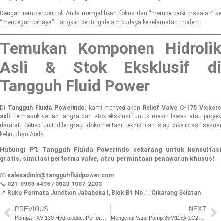
Dengan remote control, Anda mengalihkan fokus dari “memperbaiki masalah” ke
“mencegah bahaya”—langkah penting dalam budaya keselamatan modern.
Temukan Komponen Hidrolik
Asli & Stok Eksklusif di
Tangguh Fluid Power
Di
Tangguh Fluida Powerindo
, kami menyediakan
Relief Valve C-175 Vicker
asli
—termasuk varian langka dan stok eksklusif untuk mesin lawas atau proyek
darurat. Setiap unit dilengkapi dokumentasi teknis dan siap dikalibrasi sesuai
kebutuhan Anda.
Hubungi PT. Tangguh Fluida Powerindo sekarang untuk konsultasi
gratis, simulasi performa valve, atau permintaan penawaran khusus!
📧
salesadmin@tangguhfluidpower.com
📞
021-8983-4495 / 0823-1087-2203
📍
Ruko Permata Junction Jababeka I, Blok B1 No.1, Cikarang Selatan
PREVIOUS
NEXT
Pompa TXV 130 Hydroleduc: Performa Stabil untuk Operasional yang Tak Boleh Gagal
Mengenal Vane Pump 35M115A-1C20 Eaton untuk Aplikasi Industri