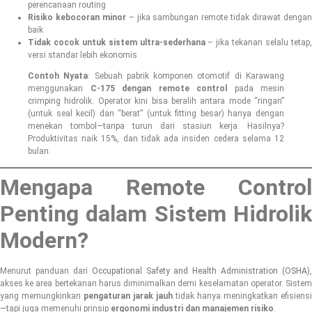
perencanaan routing
Risiko kebocoran minor
– jika sambungan remote tidak dirawat denga
baik
Tidak cocok untuk sistem ultra-sederhana
– jika tekanan selalu tetap
versi standar lebih ekonomis
Contoh Nyata
: Sebuah pabrik komponen otomotif di Karawang
menggunakan
C-175 dengan remote control
pada mesin
crimping hidrolik. Operator kini bisa beralih antara mode “ringan”
(untuk seal kecil) dan “berat” (untuk fitting besar) hanya dengan
menekan tombol—tanpa turun dari stasiun kerja. Hasilnya?
Produktivitas naik 15%, dan tidak ada insiden cedera selama 12
bulan.
Mengapa Remote Control
Penting dalam Sistem Hidrolik
Modern?
Menurut panduan dari
Occupational Safety and Health Administration (OSHA)
,
akses ke area bertekanan harus diminimalkan demi keselamatan operator. Sistem
yang memungkinkan
pengaturan jarak jauh
tidak hanya meningkatkan efisiensi
—tapi juga memenuhi prinsip
ergonomi industri dan manajemen risiko
.