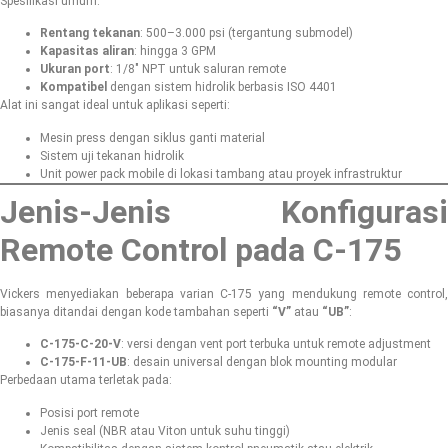
Spesifikasi umum:
Rentang tekanan
: 500–3.000 psi (tergantung submodel)
Kapasitas aliran
: hingga 3 GPM
Ukuran port
: 1/8″ NPT untuk saluran remote
Kompatibel
dengan sistem hidrolik berbasis ISO 4401
Alat ini sangat ideal untuk aplikasi seperti:
Mesin press dengan siklus ganti material
Sistem uji tekanan hidrolik
Unit power pack mobile di lokasi tambang atau proyek infrastruktur
Jenis-Jenis Konfigurasi
Remote Control pada C-175
Vickers menyediakan beberapa varian C-175 yang mendukung remote control,
biasanya ditandai dengan kode tambahan seperti
“V”
atau
“UB”
:
C-175-C-20-V
: versi dengan vent port terbuka untuk remote adjustment
C-175-F-11-UB
: desain universal dengan blok mounting modular
Perbedaan utama terletak pada:
Posisi port remote
Jenis seal (NBR atau Viton untuk suhu tinggi)